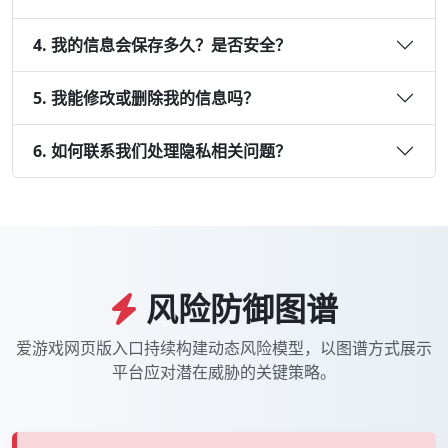
4. 我的信息会保存多久？是否安全？
5. 我能修改或删除我的信息吗？
6. 如何联系我们处理隐私相关问题？
风险防御图谱
爱游戏网页版入口持续构建动态风险模型，以图谱方式展示
平台应对潜在威胁的关键策略。